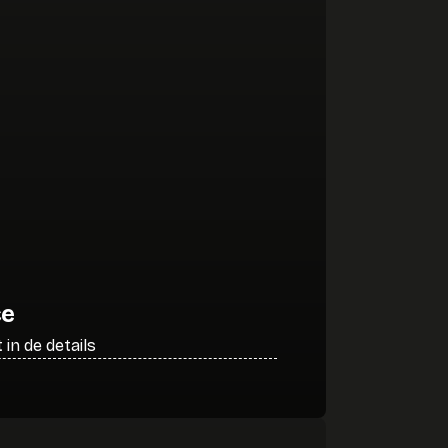
ce
in de details