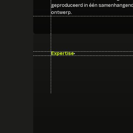
geproduceerd in één samenhangen
ontwerp.
Expertise