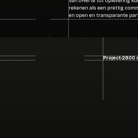
Van offerte tot oplevering ku
rekenen als een prettig com
en open en transparante parti
Project
2800 