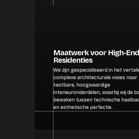
Maatwerk voor High-En
Residenties
We zijn gespecialiseerd in het verta
complexe architecturale visies naar
tastbare, hoogwaardige
interieuronderdelen, waarbij wij de b
bewaken tussen technische haalbaa
en esthetische perfectie.