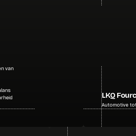
d
len van
alans
LKQ Four
rheid
Automotive tot 