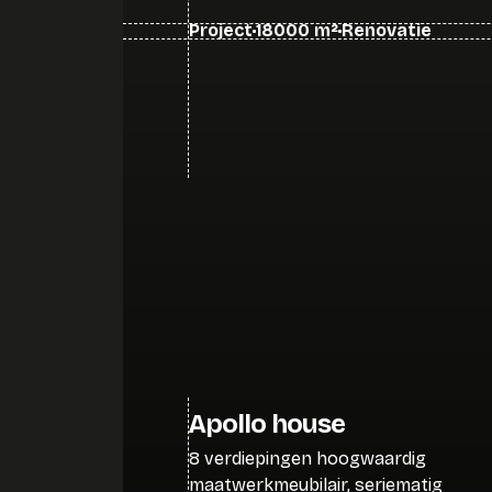
Project
18000 m²
Renovatie
Apollo house
8 verdiepingen hoogwaardig
maatwerkmeubilair, seriematig