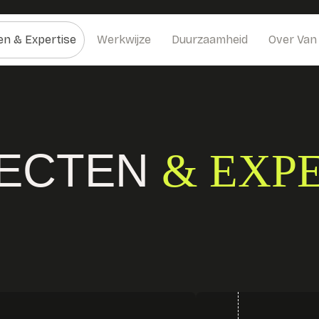
en & Expertise
Werkwijze
Duurzaamheid
Over Van
ECTEN
& EXP