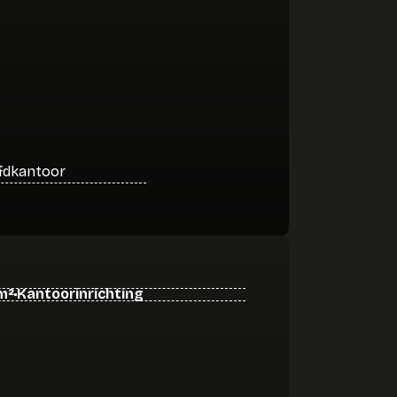
fdkantoor
m²
Kantoorinrichting