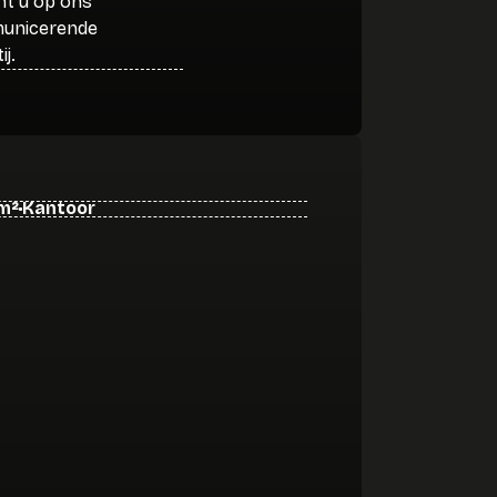
nt u op ons
municerende
j.
m²
Kantoor