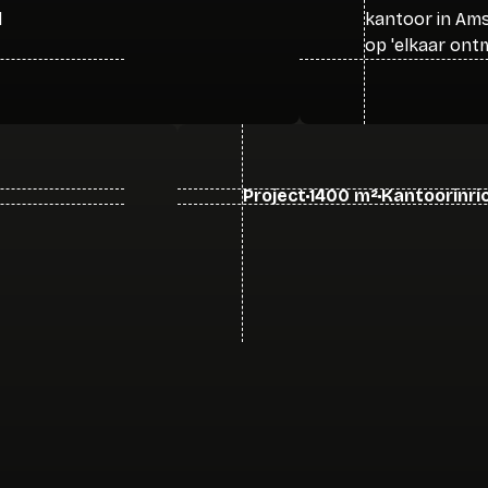
d
kantoor in Ams
op 'elkaar ont
Project
1400 m²
Kantoorinri