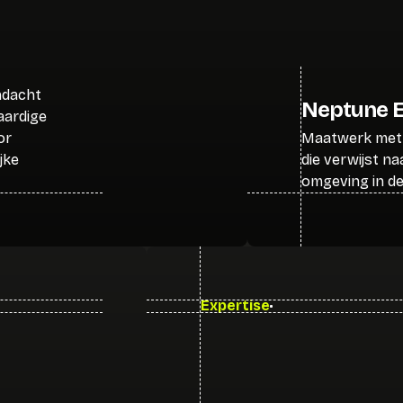
andacht
Neptune 
aardige
or
Maatwerk met 
jke
die verwijst na
omgeving in de
Expertise