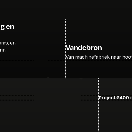
g en
ams, en
Vandebron
rin
Van machinefabriek naar hoo
Project
3400 