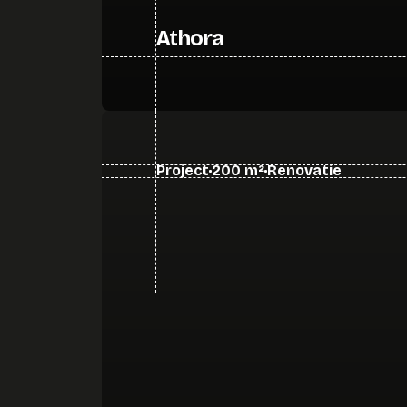
Athora
Project
200 m²
Renovatie