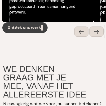
maatwerkmeubilair, seriematig
Ma
geproduceerd in één samenhangend
ka
ontwerp.
op
Ontdek ons werk
WE DENKEN
GRAAG MET JE
MEE, VANAF HET
ALLEREERSTE IDEE
Nieuwsgierig wat we voor jou kunnen betekenen?