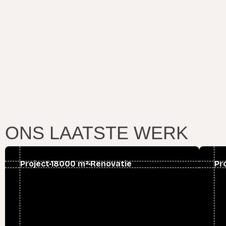
ONS LAATSTE WERK
Project
18000 m²
Renovatie
Pr