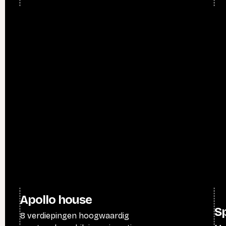
Apollo house
S
8 verdiepingen hoogwaardig