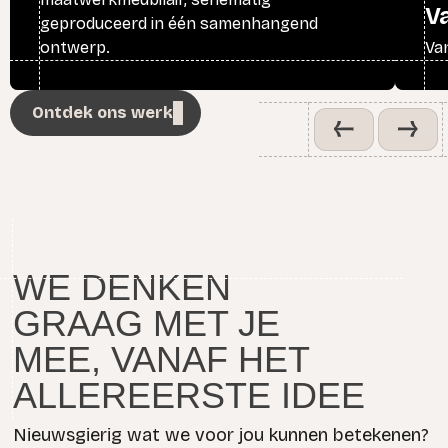
V
geproduceerd in één samenhangend
ontwerp.
Va
Ontdek ons werk
WE DENKEN
GRAAG MET JE
MEE, VANAF HET
ALLEREERSTE IDEE
Nieuwsgierig wat we voor jou kunnen betekenen?