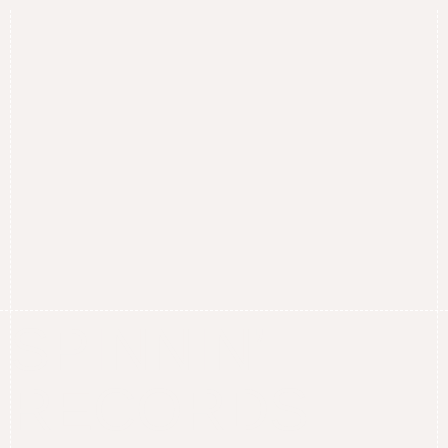
SPINNIN’
RECORDS