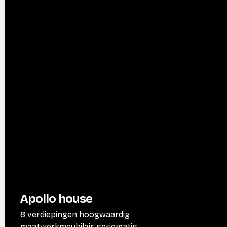
Apollo house
8 verdiepingen hoogwaardig
maatwerkmeubilair, seriematig