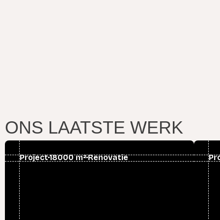
ONS LAATSTE WERK
Project
18000 m²
Renovatie
Pr