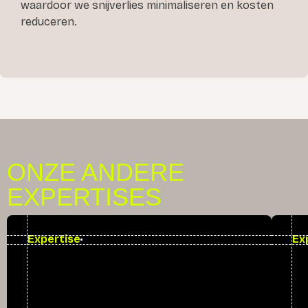
waardoor we snijverlies minimaliseren en kosten
reduceren.
ONZE ANDERE
EXPERTISES
Expertise
Ex