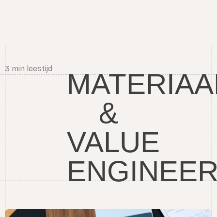
3
min leestijd
MATERIAA
&
VALUE
ENGINEER