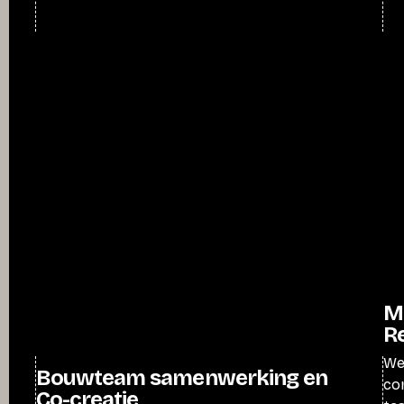
M
R
We 
Bouwteam samenwerking en
co
Co-creatie