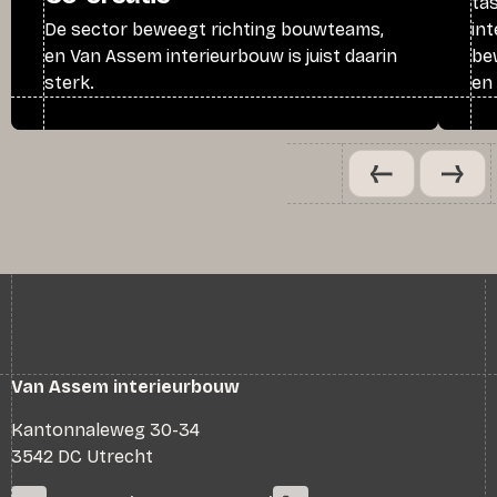
ta
De sector beweegt richting bouwteams,
int
en Van Assem interieurbouw is juist daarin
be
sterk.
en
Van Assem interieurbouw
Kantonnaleweg 30-34
3542 DC Utrecht