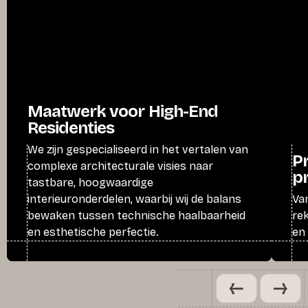
Maatwerk voor High-End
Residenties
We zijn gespecialiseerd in het vertalen van
P
complexe architecturale visies naar
p
tastbare, hoogwaardige
interieuronderdelen, waarbij wij de balans
Va
bewaken tussen technische haalbaarheid
re
en esthetische perfectie.
en