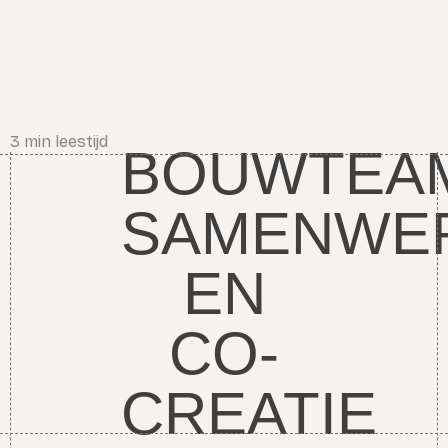
3
min leestijd
BOUWTEA
SAMENWE
EN
CO-
CREATIE